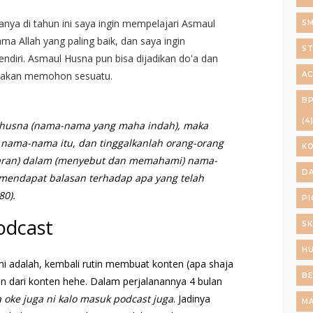
nya di tahun ini saya ingin mempelajari Asmaul
S
 Allah yang paling baik, dan saya ingin
ST
diri. Asmaul Husna pun bisa dijadikan do'a dan
at akan memohon sesuatu.
AC
B
(4
l husna (nama-nama yang maha indah), maka
nama-nama itu, dan tinggalkanlah orang-orang
K
aran) dalam (menyebut dan memahami) nama-
DA
mendapat balasan terhadap apa yang telah
80).
PI
odcast
SK
H
ini adalah, kembali rutin membuat konten (apa shaja
BE
uan dari konten hehe. Dalam perjalanannya 4 bulan
ke juga ni kalo masuk podcast juga
. Jadinya
M