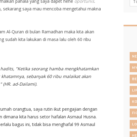
malkan pahala yang saya dapet hehe
oportunis
.
ja, sekarang saya mau mencoba mengetahui makna
hatam Al-Quran di bulan Ramadhan maka kita akan
sudah kita lakukan di masa lalu oleh 60 ribu
N
m hadits, "Ketika seorang hamba mengkhatamkan
MY
 khatamnya, sebanyak 60 ribu malaikat akan
B
(HR. ad-Dailami).
LI
KO
rumah orangtua, saya rutin ikut pengajian dengan
FI
 dimana kita harus setor hafalan Asmaul Husna.
erlalu bagus ini, tidak bisa menghafal 99 Asmaul
LO
HE