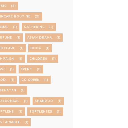
SIC
(2)
INCARE ROUTINE
(2)
IMAL
(1)
GATHERING
(1)
ERFUME
(1)
ASIAN DRAMA
(1)
ODYCARE
(1)
BOOK
(1)
AMPAIGN
(1)
CHILDREN
(1)
OVE
(1)
EVENT
(1)
OOD
(1)
GO GREEN
(1)
ESEHATAN
(1)
AKEUPHAUL
(1)
SHAMPOO
(1)
OFTLENS
(1)
SOFTLENSES
(1)
STAINABLE
(1)