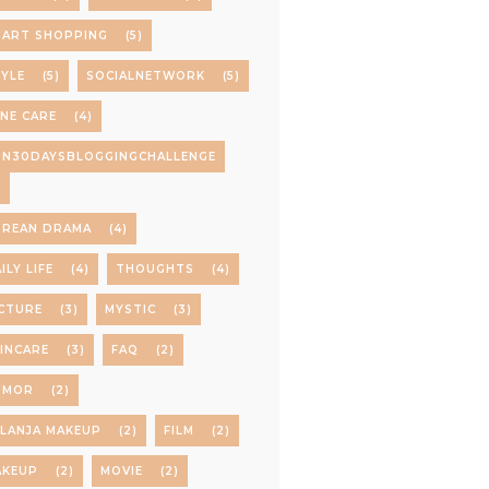
MART SHOPPING
(5)
YLE
(5)
SOCIALNETWORK
(5)
NE CARE
(4)
PN30DAYSBLOGGINGCHALLENGE
)
OREAN DRAMA
(4)
ILY LIFE
(4)
THOUGHTS
(4)
CTURE
(3)
MYSTIC
(3)
INCARE
(3)
FAQ
(2)
UMOR
(2)
LANJA MAKEUP
(2)
FILM
(2)
AKEUP
(2)
MOVIE
(2)