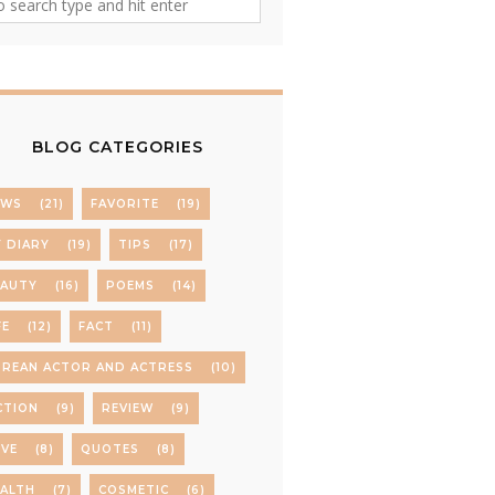
BLOG CATEGORIES
EWS
(21)
FAVORITE
(19)
 DIARY
(19)
TIPS
(17)
EAUTY
(16)
POEMS
(14)
FE
(12)
FACT
(11)
REAN ACTOR AND ACTRESS
(10)
CTION
(9)
REVIEW
(9)
VE
(8)
QUOTES
(8)
ALTH
(7)
COSMETIC
(6)