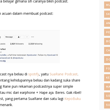
a belajar gimana sih caranya bikin podcast.
MU
an acuan dalam membuat podcast:
SK
AN
P
B
C
D
F
cast nya beliau di
spotify
, yaitu
SuaRane Podcast
.
K
ntang kehidupannya beliau dan kadang suka share
ang Rane pun rekaman podcastnya super simple
M
tau mic dari earphone + Hape aja. Beres. Gak ribet!
S
st, yang pertama SuaRane dan satu lagi
KepoBuku
menarik.
SU