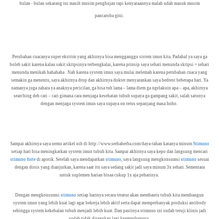
bulan - bulan sekarang ini masih musim penghujan tapi kenyataannya malah udah masuk musim
pancaroba gini.
Perubahan cuacanya super ekstrim yang akhirnya bisa mengganggu sistem imun kita. Padahal ya saya ga
boleh sakit karena kalau sakit skripsinya terbengkalai, karena prinsip saya sehari menunda skripsi = sehari
menunda menikah hahahaha . Nah karena system imun saya mulai melemah karena perubahan cuaca yang
semakin ga menentu, saya akhirnya drop dan akhirnya dokter menyarankan saya bedrest beberapa hari. Ya
namanya juga zahara ya anaknya pecicilan, ga bisa tuh lama – lama diem ga ngelakuin apa – apa, akhirnya
searching deh cari – cari gimana cara menjaga kesehatan tubuh supaya ga gampang sakit, salah satunya
dengan menjaga system imun saya supaya on terus sepanjang masa hoho.
Sampai akhirnya saya nemu artikel nih di http://www.serbaherba.com/daya-tahan katanya minum
Stimuno
setiap hari bisa meningkatkan system imun tubuh kita. Sampai akhirnya saya kepo dan langsung mencari
stimuno forte
di apotik. Setelah saya mendapatkan
stimuno
, saya langsung mengkonsumsi
stimuno
sesuai
dengan dosis yang dianjurkan, karena saat itu saya sedang sakit jadi saya minum 3x sehari. Sementara
untuk suplemen harian bisaa cukup 1x aja peharinya.
Dengan mengkonsumsi
stimuno
setiap harinya secara teratur akan membantu tubuh kita membangun
system imun yang lebih kuat lagi agar bekerja lebih aktif serta dapat memperbanyak produksi antibody
sehingga system kekebalan tubuh menjadi lebih kuat. Dan pastinya stimuno ini sudah teruji klinis jadi
sudah tidak diragukan lagi keampuhannya.