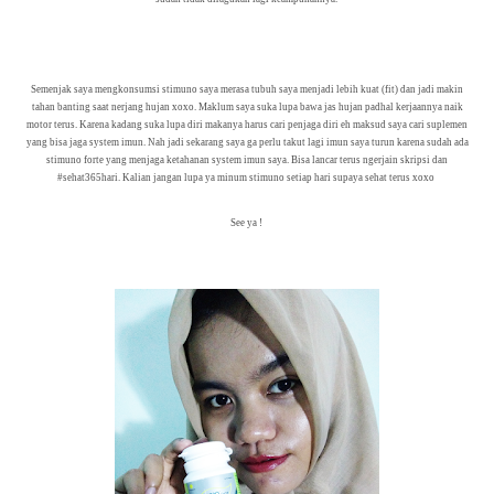
Semenjak saya mengkonsumsi stimuno saya merasa tubuh saya menjadi lebih kuat (fit) dan jadi makin
tahan banting saat nerjang hujan xoxo. Maklum saya suka lupa bawa jas hujan padhal kerjaannya naik
motor terus. Karena kadang suka lupa diri makanya harus cari penjaga diri eh maksud saya cari suplemen
yang bisa jaga system imun. Nah jadi sekarang saya ga perlu takut lagi imun saya turun karena sudah ada
stimuno forte yang menjaga ketahanan system imun saya. Bisa lancar terus ngerjain skripsi dan
#sehat365hari. Kalian jangan lupa ya minum stimuno setiap hari supaya sehat terus xoxo
See ya !