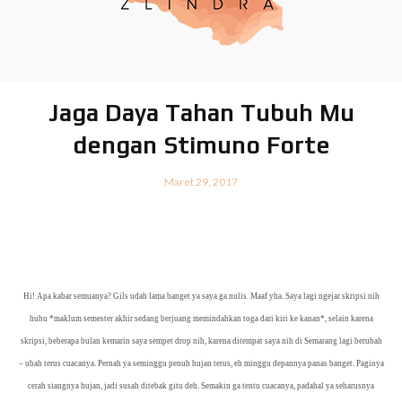
Jaga Daya Tahan Tubuh Mu
dengan Stimuno Forte
Maret 29, 2017
Hi! Apa kabar semuanya? Gils udah lama banget ya saya ga nulis. Maaf yha. Saya lagi ngejar skripsi nih
huhu *maklum semester akhir sedang berjuang memindahkan toga dari kiri ke kanan*, selain karena
skripsi, beberapa bulan kemarin saya sempet drop nih, karena ditempat saya nih di Semarang lagi berubah
– ubah terus cuacanya. Pernah ya seminggu penuh hujan terus, eh minggu depannya panas banget. Paginya
cerah siangnya hujan, jadi susah ditebak gitu deh. Semakin ga tentu cuacanya, padahal ya seharusnya