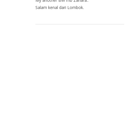
My another BW mb Zahara..
Salam kenal dari Lombok.