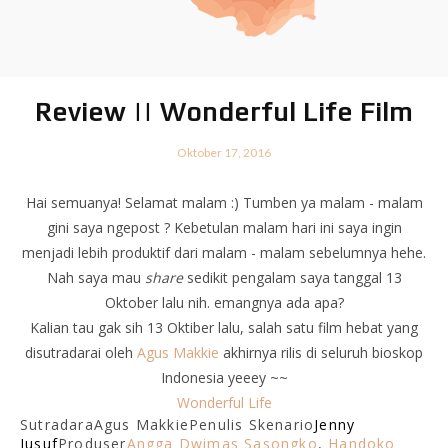
Review || Wonderful Life Film
Oktober 17, 2016
Hai semuanya! Selamat malam :) Tumben ya malam - malam
gini saya ngepost ? Kebetulan malam hari ini saya ingin
menjadi lebih produktif dari malam - malam sebelumnya hehe.
Nah saya mau
share
sedikit pengalam saya tanggal 13
Oktober lalu nih. emangnya ada apa?
Kalian tau gak sih 13 Oktiber lalu, salah satu film hebat yang
disutradarai oleh
Agus Makkie
akhirnya rilis di seluruh bioskop
Indonesia yeeey ~~
Wonderful Life
Sutradara
Agus Makkie
Penulis Skenario
Jenny
Jusuf
Produser
Angga Dwimas Sasongko
,
Handoko