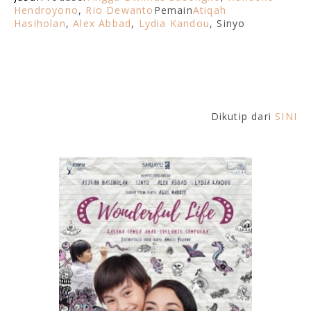
Hendroyono
,
Rio Dewanto
Pemain
Atiqah
Hasiholan
,
Alex Abbad
,
Lydia Kandou
, Sinyo
Dikutip dari
SINI