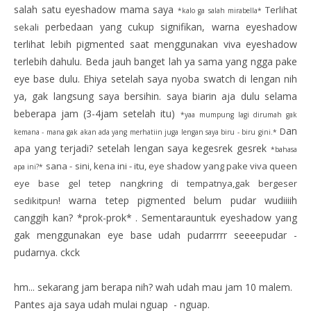
salah satu eyeshadow mama saya
Terlihat
*kalo ga salah mirabella*
perbedaan yang cukup signifikan, warna eyeshadow
sekali
terlihat lebih pigmented saat menggunakan viva eyeshadow
terlebih dahulu. Beda jauh banget lah ya sama yang ngga pake
eye base dulu. Ehiya setelah saya nyoba swatch di lengan nih
ya, gak langsung saya bersihin. saya biarin aja dulu selama
beberapa jam (3-4jam setelah itu)
*yaa mumpung lagi dirumah gak
an
D
kemana - mana gak akan ada yang merhatiin juga lengan saya biru - biru gini.*
apa yang terjadi? setelah lengan saya kegesrek gesrek
*bahasa
sana - sini, kena ini - itu, eye shadow yang pake viva queen
apa ini?*
eye base gel tetep nangkring di tempatnya,gak bergeser
! warna tetep pigmented belum pudar wudiiiih
sedikitpun
canggih kan? *prok-prok* . Sementarauntuk eyeshadow yang
gak menggunakan eye base udah pudarrrrr seeeepudar -
pudarnya. ckck
hm... sekarang jam berapa nih? wah udah mau jam 10 malem.
Pantes aja saya udah mulai nguap - nguap.