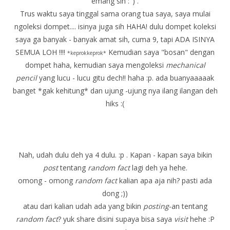
emang sih :") .
Trus waktu saya tinggal sama orang tua saya, saya mulai
ngoleksi dompet.... isinya juga sih HAHA! dulu dompet koleksi
saya ga banyak - banyak amat sih, cuma 9, tapi ADA ISINYA
SEMUA LOH !!!!
Kemudian saya "bosan" dengan
*keprokkeprok*
dompet haha, kemudian saya mengoleksi
mechanical
pencil
yang lucu - lucu gitu dech!! haha :p. ada buanyaaaaak
banget *gak kehitung* dan ujung -ujung nya ilang ilangan deh
hiks :(
Nah, udah dulu deh ya 4 dulu. :p . Kapan - kapan saya bikin
post
tentang
random fact
lagi deh ya hehe.
omong - omong
random fact
kalian apa aja nih? pasti ada
dong ;))
atau dari kalian udah ada yang bikin
posting
-an tentang
random fact
? yuk share disini supaya bisa saya
visit
hehe :P