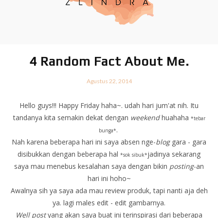
4 Random Fact About Me.
Agustus 22, 2014
Hello guys!!! Happy Friday haha~. udah hari jum'at nih. Itu
tandanya kita semakin dekat dengan
weekend
huahaha
*tebar
.
bunga*
Nah karena beberapa hari ini saya absen nge-
blog
gara - gara
disibukkan dengan beberapa hal
jadinya sekarang
*sok sibuk*
saya mau menebus kesalahan saya dengan bikin
posting
-an
hari ini hoho~
Awalnya sih ya saya ada mau review produk, tapi nanti aja deh
ya. lagi males edit - edit gambarnya.
Well
post
yang akan saya buat ini terinspirasi dari beberapa