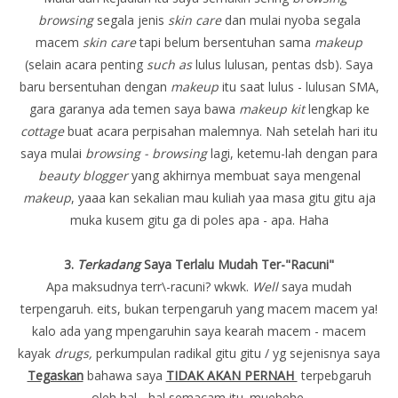
browsing
segala jenis
skin care
dan mulai nyoba segala
macem
skin care
tapi belum bersentuhan sama
makeup
(selain acara penting
such as
lulus lulusan, pentas dsb). Saya
baru bersentuhan dengan
makeup
itu saat lulus - lulusan SMA,
gara garanya ada temen saya bawa
makeup kit
lengkap ke
cottage
buat acara perpisahan malemnya. Nah setelah hari itu
saya mulai
browsing - browsing
lagi, ketemu-lah dengan para
beauty blogger
yang akhirnya membuat saya mengenal
makeup
, yaaa kan sekalian mau kuliah yaa masa gitu gitu aja
muka kusem gitu ga di poles apa - apa. Haha
3.
Terkadang
Saya Terlalu Mudah Ter-"Racuni"
Apa maksudnya terr\-racuni? wkwk.
Well
saya mudah
terpengaruh. eits, bukan terpengaruh yang macem macem ya!
kalo ada yang mpengaruhin saya kearah macem - macem
kayak
drugs,
perkumpulan radikal gitu gitu / yg sejenisnya saya
Tegaskan
bahawa saya
TIDAK AKAN PERNAH
terpebgaruh
oleh hal - hal semacam itu. muehehe.