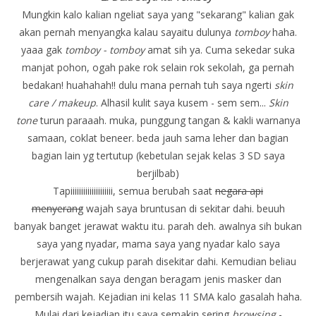
Mungkin kalo kalian ngeliat saya yang "sekarang" kalian gak
akan pernah menyangka kalau sayaitu dulunya
tomboy
haha.
yaaa gak
tomboy - tomboy
amat sih ya. Cuma sekedar suka
manjat pohon, ogah pake rok selain rok sekolah, ga pernah
bedakan! huahahah!! dulu mana pernah tuh saya ngerti
skin
care / makeup
. Alhasil kulit saya kusem - sem sem...
Skin
tone
turun paraaah. muka, punggung tangan & kakli warnanya
samaan, coklat beneer. beda jauh sama leher dan bagian
bagian lain yg tertutup (kebetulan sejak kelas 3 SD saya
berjilbab)
Tapiiiiiiiiiiiiiiiiiiii, semua berubah saat
negara api
menyerang
wajah saya bruntusan di sekitar dahi. beuuh
banyak banget jerawat waktu itu. parah deh. awalnya sih bukan
saya yang nyadar, mama saya yang nyadar kalo saya
berjerawat yang cukup parah disekitar dahi. Kemudian beliau
mengenalkan saya dengan beragam jenis masker dan
pembersih wajah. Kejadian ini kelas 11 SMA kalo gasalah haha.
Mulai dari kejadian itu saya semakin sering
browsing
-