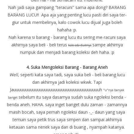
Nah jadi saya gampang "teracuni" sama apa dong? BARANG
BARANG LUCU!! Apa aja yang penting lucu pasti diri saya ter-
giur untuk membelinya, kalo cowok lucu dijual juga boleh
hahaha :p.
Nah karena si barang - barang lucu itu sering me-racuni saya
akhirnya saya beli - beli terus
sampe akhirnya
kalo ada duitnya
numpuk dan menjadi barang koleksi deh haha. :p
4. Suka Mengoleksi Barang - Barang Aneh
Well
, seperti kata saya tadi, saya suka beli - beli barang lucu
dan akhirnya jadi koleksi wkwk. Tapi
Jauuuuuuuuuuuuuuuuuuuuuuuuuuuuuuuuuuuuh
"u"nya banyak
sebelum itu saya dasarnya sudah suka ngoleksi benda -
banget
benda aneh. HAHA. saya inget banget dulu zaman - zamannya
masih bocah, saya pernah ngoleksi daun -_- daun yang saya
temuin saya petik trus saya simpen dan sampai akhirnya
ketauan sama nenek saya dan di buang , nyampah katanya.