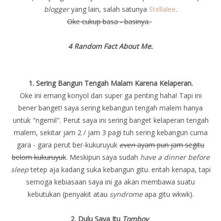
blogger
yang lain, salah satunya
Stellalee
.
Oke cukup basa - basinya.
4 Random Fact About Me.
1. Sering Bangun Tengah Malam Karena Kelaperan.
Oke ini emang konyol dan super ga penting haha! Tapi ini
bener banget! saya sering kebangun tengah malem hanya
untuk "ngemil". Perut saya ini sering banget kelaperan tengah
malem, sekitar jam 2 / jam 3 pagi tuh sering kebangun cuma
gara - gara perut ber-kukuruyuk
even
ayam pun jam segitu
belom kukuruyuk
. Meskipun saya sudah
have a dinner before
sleep
tetep aja kadang suka kebangun gitu. entah kenapa, tapi
semoga kebiasaan saya ini ga akan membawa suatu
kebutukan (penyakit atau
syndrome
apa gitu wkwk).
2. Dulu Saya Itu
Tomboy