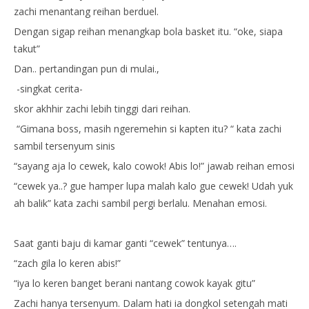
zachi menantang reihan berduel.
Dengan sigap reihan menangkap bola basket itu. “oke, siapa
takut”
Dan.. pertandingan pun di mulai.,
-singkat cerita-
skor akhhir zachi lebih tinggi dari reihan.
“Gimana boss, masih ngeremehin si kapten itu? “ kata zachi
sambil tersenyum sinis
“sayang aja lo cewek, kalo cowok! Abis lo!” jawab reihan emosi
“cewek ya..? gue hamper lupa malah kalo gue cewek! Udah yuk
ah balik” kata zachi sambil pergi berlalu. Menahan emosi.
Saat ganti baju di kamar ganti “cewek” tentunya….
“zach gila lo keren abis!”
“iya lo keren banget berani nantang cowok kayak gitu”
Zachi hanya tersenyum. Dalam hati ia dongkol setengah mati