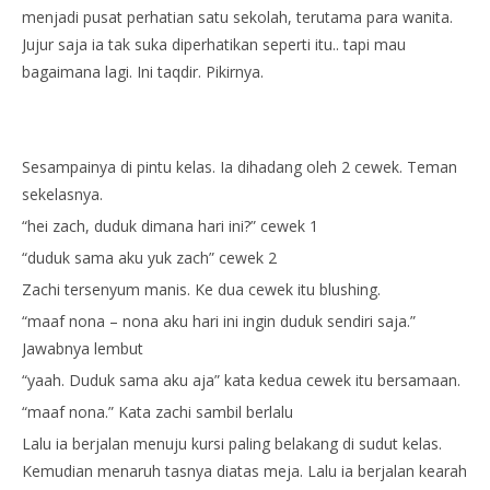
menjadi pusat perhatian satu sekolah, terutama para wanita.
Jujur saja ia tak suka diperhatikan seperti itu.. tapi mau
bagaimana lagi. Ini taqdir. Pikirnya.
Sesampainya di pintu kelas. Ia dihadang oleh 2 cewek. Teman
sekelasnya.
“hei zach, duduk dimana hari ini?” cewek 1
“duduk sama aku yuk zach” cewek 2
Zachi tersenyum manis. Ke dua cewek itu blushing.
“maaf nona – nona aku hari ini ingin duduk sendiri saja.”
Jawabnya lembut
“yaah. Duduk sama aku aja” kata kedua cewek itu bersamaan.
“maaf nona.” Kata zachi sambil berlalu
Lalu ia berjalan menuju kursi paling belakang di sudut kelas.
Kemudian menaruh tasnya diatas meja. Lalu ia berjalan kearah