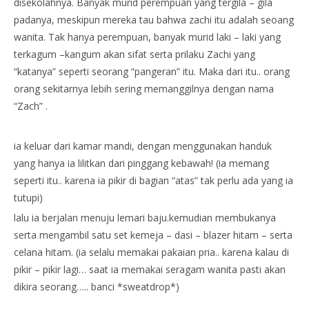
disekolahnya. Banyak murid perempuan yang tergila – gila
padanya, meskipun mereka tau bahwa zachi itu adalah seoang
wanita. Tak hanya perempuan, banyak murid laki – laki yang
terkagum –kangum akan sifat serta prilaku Zachi yang
“katanya” seperti seorang “pangeran” itu. Maka dari itu.. orang
orang sekitarnya lebih sering memanggilnya dengan nama
“Zach” .
ia keluar dari kamar mandi, dengan menggunakan handuk
yang hanya ia lilitkan dari pinggang kebawah! (ia memang
seperti itu.. karena ia pikir di bagian “atas” tak perlu ada yang ia
tutupi)
lalu ia berjalan menuju lemari baju.kemudian membukanya
serta mengambil satu set kemeja – dasi – blazer hitam – serta
celana hitam. (ia selalu memakai pakaian pria.. karena kalau di
pikir – pikir lagi… saat ia memakai seragam wanita pasti akan
dikira seorang….. banci *sweatdrop*)