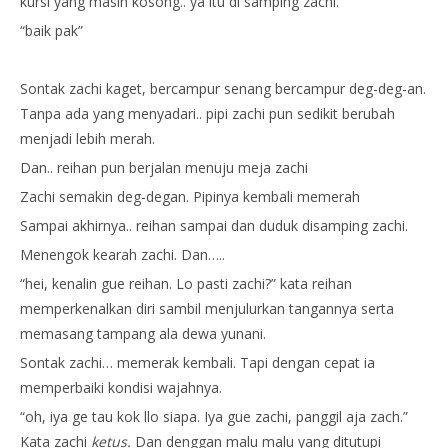
kursi yang masih kosong.. ya itu di samping zachi.
“baik pak”
Sontak zachi kaget, bercampur senang bercampur deg-deg-an.
Tanpa ada yang menyadari.. pipi zachi pun sedikit berubah
menjadi lebih merah.
Dan.. reihan pun berjalan menuju meja zachi
Zachi semakin deg-degan. Pipinya kembali memerah
Sampai akhirnya.. reihan sampai dan duduk disamping zachi.
Menengok kearah zachi. Dan…..
“hei, kenalin gue reihan. Lo pasti zachi?” kata reihan
memperkenalkan diri sambil menjulurkan tangannya serta
memasang tampang ala dewa yunani.
Sontak zachi… memerak kembali. Tapi dengan cepat ia
memperbaiki kondisi wajahnya.
“oh, iya ge tau kok llo siapa. Iya gue zachi, panggil aja zach.”
Kata zachi
ketus.
Dan denggan malu malu yang ditutupi