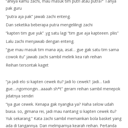
“ahiiya kamu zachi, mau masuk tim putri atau putra?” Tanya
pak guru
“putra aja pak” jawab zachi enteng.
Dan seketika beberapa putra mengelilingi zachi
“kapten tim gue yuk” .yg satu lagi “tim gue aja kapteeen. pliis”
Lalu zachi menjawab dengan enteng.
“gue mau masuk tim mana aja, asal… gue gak satu tim sama
cowok itu” jawab zachi sambil melirik kea rah reihan
Reihan tersontak kaget
“ja-jadi elo si kapten cewek itu? Jadi lo cewek?. Jadi… tadi
gue….ngomongin…aaaah sh*t” geram reihan sambil menepok
jidatnya sendiri
“iya gue cewek. Kenapa gak nyangka ya? Haha selow udah
biasa. so, gimana rei, jadi mau nantang si kapten cewek itu?
Yuk sekarang.” Kata zachi sambil memainkan bola basket yang
ada di tangannya. Dan melmparnya kearah reihan. Pertanda