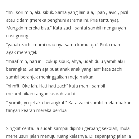
“hn.. sori mih, aku sibuk. Sama yang lain aja, lipan , ayiq , picil
atau cidam (mereka penghuni asrama ini. Pria tentunya).
Mungkin mereka bisa.” Kata zachi santai sambil mengunyah
nasi goring.
“yaaah zach.. mami mau nya sama kamu aja.” Pinta mami
agak merengek
“maaf mih, hari ini.. cukup sibuk, ahya, udah dulu yamih aku
berangkat. Salam aja buat anak anak yang lain” kata zachi
sambil beranjak meninggalkan meja makan.
“hhhfft. Oke lah. Hati hati zach” kata mami sambil
melambaikan tangan kearah zachi
“ yomih, yo jel aku berangkat.” Kata zachi sambil melambaikan
tangan kearah mereka berdua.
Singkat cerita. Ia sudah sampai dipintu gerbang sekolah, mulai
menelusuri jalan menuju ruang kelasnya. Di sepanjang jalan ia