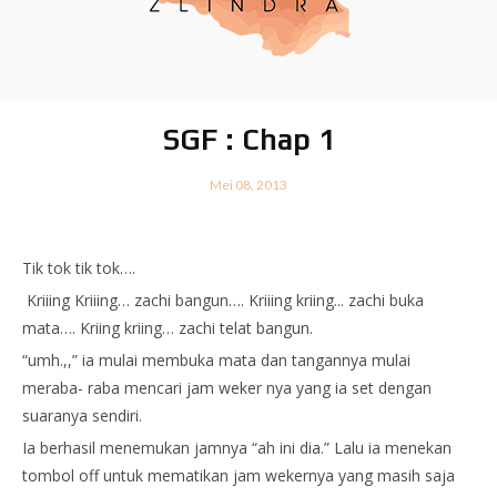
SGF : Chap 1
Mei 08, 2013
Tik tok tik tok….
Kriiing Kriiing… zachi bangun…. Kriiing kriing... zachi buka
mata…. Kriing kriing… zachi telat bangun.
“umh.,,” ia mulai membuka mata dan tangannya mulai
meraba- raba mencari jam weker nya yang ia set dengan
suaranya sendiri.
Ia berhasil menemukan jamnya “ah ini dia.” Lalu ia menekan
tombol off untuk mematikan jam wekernya yang masih saja