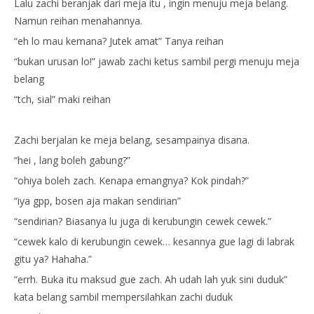
Lalu zachi beranjak dari meja itu , ingin menuju meja belang.
Namun reihan menahannya.
“eh lo mau kemana? Jutek amat” Tanya reihan
“bukan urusan lo!” jawab zachi ketus sambil pergi menuju meja
belang
“tch, sial” maki reihan
Zachi berjalan ke meja belang, sesampainya disana.
“hei , lang boleh gabung?”
“ohiya boleh zach. Kenapa emangnya? Kok pindah?”
“iya gpp, bosen aja makan sendirian”
“sendirian? Biasanya lu juga di kerubungin cewek cewek.”
“cewek kalo di kerubungin cewek… kesannya gue lagi di labrak
gitu ya? Hahaha.”
“errh. Buka itu maksud gue zach. Ah udah lah yuk sini duduk”
kata belang sambil mempersilahkan zachi duduk