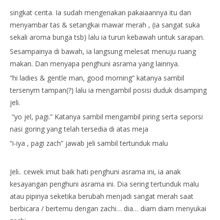
singkat cerita. Ia sudah mengenakan pakaiaannya itu dan
menyambar tas & setangkai mawar merah , (ia sangat suka
sekali aroma bunga tsb) lalu ia turun kebawah untuk sarapan.
Sesampainya di bawah, ia langsung melesat menuju ruang
makan. Dan menyapa penghuni asrama yang lainnya.
“hi ladies & gentle man, good morning” katanya sambil
tersenym tampan(?) lalu ia mengambil posisi duduk disamping
jeli.
“yo jel, pagi.” Katanya sambil mengambil piring serta seporsi
nasi goring yang telah tersedia di atas meja
“i-iya , pagi zach” jawab jeli sambil tertunduk malu
Jeli.. cewek imut baik hati penghuni asrama ini, ia anak
kesayangan penghuni asrama ini. Dia sering tertunduk malu
atau pipinya seketika berubah menjadi sangat merah saat
berbicara / bertemu dengan zachi… dia… diam diam menyukai