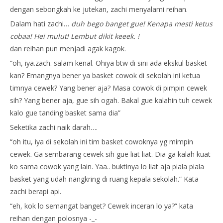
dengan sebongkah ke jutekan, zachi menyalami reihan.
Dalam hati zachi…
duh bego banget gue! Kenapa mesti ketus
cobaa! Hei mulut! Lembut dikit keeek. !
dan reihan pun menjadi agak kagok.
“oh, iya.zach. salam kenal. Ohiya btw di sini ada ekskul basket
kan? Emangnya bener ya basket cowok di sekolah ini ketua
timnya cewek? Yang bener aja? Masa cowok di pimpin cewek
sih? Yang bener aja, gue sih ogah. Bakal gue kalahin tuh cewek
kalo gue tanding basket sama dia”
Seketika zachi naik darah….
“oh itu, iya di sekolah ini tim basket cowoknya yg mimpin
cewek. Ga sembarang cewek sih gue liat liat. Dia ga kalah kuat
ko sama cowok yang lain. Yaa.. buktinya lo liat aja piala piala
basket yang udah nangkring di ruang kepala sekolah.” Kata
zachi berapi api.
“eh, kok lo semangat banget? Cewek inceran lo ya?” kata
reihan dengan polosnya -_-