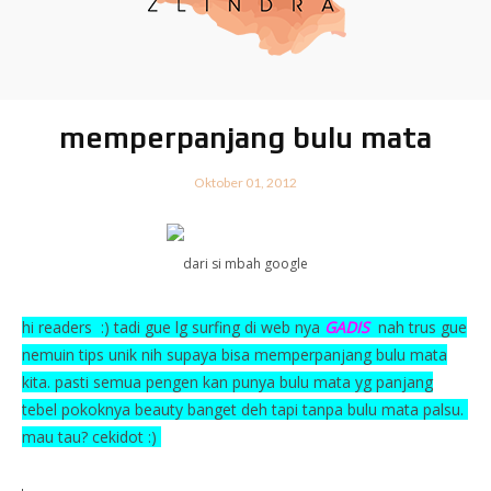
memperpanjang bulu mata
Oktober 01, 2012
dari si mbah google
hi readers :) tadi gue lg surfing di web nya
GADIS
nah trus gue
nemuin tips unik nih supaya bisa memperpanjang bulu mata
kita. pasti semua pengen kan punya bulu mata yg panjang
tebel pokoknya beauty banget deh tapi tanpa bulu mata palsu.
mau tau? cekidot :)