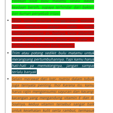
Pastikan sikat bulu matamu selalu dalam
keadaan bersih, supaya terhindar dari bakteri
dan kuman penyebab iritasi.
Kalau kamu seharian menggunakan eyeliner
dan mascara, jangan malas untuk
membersihkannya, ya. Soalnya, kalau dibiarkan
terlalu lama, zat kimia dalam alat make up
tersebut bisa merusak bulu matamu.
Trim atau potong sedikit bulu matamu untuk
merangsang pertumbuhannya. Tapi kamu harus
hati-hati ya memotongnya, jangan sampai
terlalu banyak
.
Selain merawat dari luar, nutrisi dalam tubuh
juga ternyata penting, lho! Karena itu, kamu
harus rajin mengonsumsi sayuran dan kacang-
kacangan yang mengandung vitamin E dan B.
Soalnya, kedua vitamin tersebut sangat baik
untuk kesehatan kulit serta rambut, termasuk