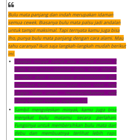
Bulu mata panjang dan indah merupakan idaman
semua cewek. Biasanya bulu mata palsu jadi andalan
untuk tampil maksimal. Tapi ternyata kamu juga bisa
lho, punya bulu mata panjang dengan cara alami. Mau
tahu caranya? Ikuti saja langkah-langkah mudah berikut
ini.
Oleskan minyak zaitun atau minyak vitamin E
pada bulu mata sebelum kamu tidur. Minyak
tersebut akan merangsang pertumbuhan dan
membuat bulu matamu jadi lebih tebal. Tapi
jangan lupa untuk membersihkannya saat
kamu bangun tidur di pagi hari,ya.
Sambil mengoleskan minyak, kamu juga bisa
menyikat bulu matamu secara perlahan.
Fungsinya untuk membersihkan bulu mata dari
debu dan membuatnya terlihat lebih rapi.