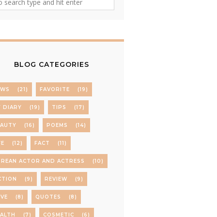
BLOG CATEGORIES
EWS
(21)
FAVORITE
(19)
 DIARY
(19)
TIPS
(17)
EAUTY
(16)
POEMS
(14)
FE
(12)
FACT
(11)
REAN ACTOR AND ACTRESS
(10)
CTION
(9)
REVIEW
(9)
VE
(8)
QUOTES
(8)
ALTH
(7)
COSMETIC
(6)