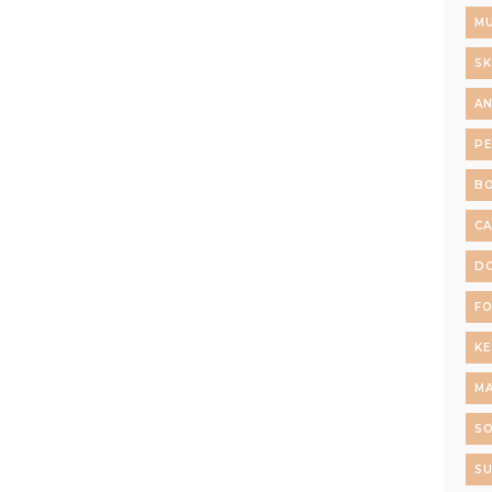
MU
SK
AN
P
B
C
D
F
K
M
S
SU