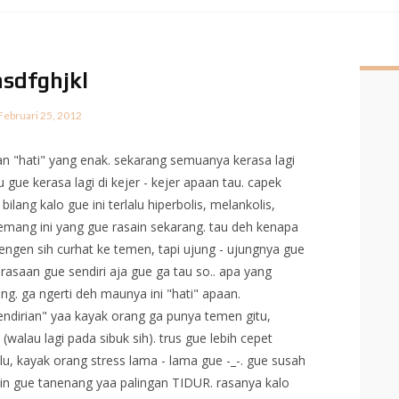
asdfghjkl
Februari 25, 2012
aan "hati" yang enak. sekarang semuanya kerasa lagi
 gue kerasa lagi di kejer - kejer apaan tau. capek
ilang kalo gue ini terlalu hiperbolis, melankolis,
i emang ini yang gue rasain sekarang. tau deh kenapa
engen sih curhat ke temen, tapi ujung - ujungnya gue
asaan gue sendiri aja gue ga tau so.. apa yang
ng. ga ngerti deh maunya ini "hati" apaan.
endirian" yaa kayak orang ga punya temen gitu,
alau lagi pada sibuk sih). trus gue lebih cepet
, kayak orang stress lama - lama gue -_-. gue susah
bikin gue tanenang yaa palingan TIDUR. rasanya kalo