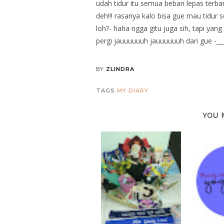
udah tidur itu semua beban lepas terb
deh!!! rasanya kalo bisa gue mau tidur
loh?- haha ngga gitu juga sih, tapi yan
pergi jauuuuuuh jauuuuuuh dari gue -___
BY
ZLINDRA
TAGS
MY DIARY
YOU 