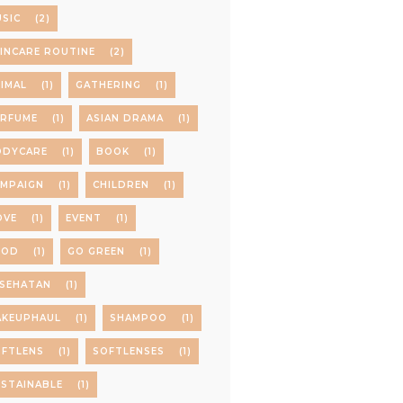
SIC
(2)
INCARE ROUTINE
(2)
IMAL
(1)
GATHERING
(1)
ERFUME
(1)
ASIAN DRAMA
(1)
ODYCARE
(1)
BOOK
(1)
AMPAIGN
(1)
CHILDREN
(1)
OVE
(1)
EVENT
(1)
OOD
(1)
GO GREEN
(1)
ESEHATAN
(1)
AKEUPHAUL
(1)
SHAMPOO
(1)
OFTLENS
(1)
SOFTLENSES
(1)
STAINABLE
(1)