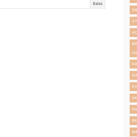
Balas
S
ST
AC
B
(4
K
DA
PI
SK
H
BE
M