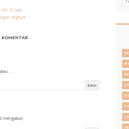
 101 || Jadi
engan Yoghurt
2 KOMENTAR
N
MY
au. . .
B
Balas
LI
KO
FI
LO
ti mengakui)
HE