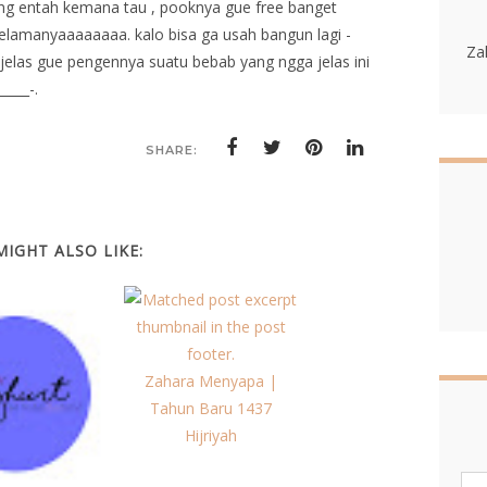
ang entah kemana tau , pooknya gue free banget
 selamanyaaaaaaaa. kalo bisa ga usah bangun lagi -
Za
g jelas gue pengennya suatu bebab yang ngga jelas ini
____-.
SHARE:
MIGHT ALSO LIKE:
Zahara Menyapa |
Tahun Baru 1437
Hijriyah