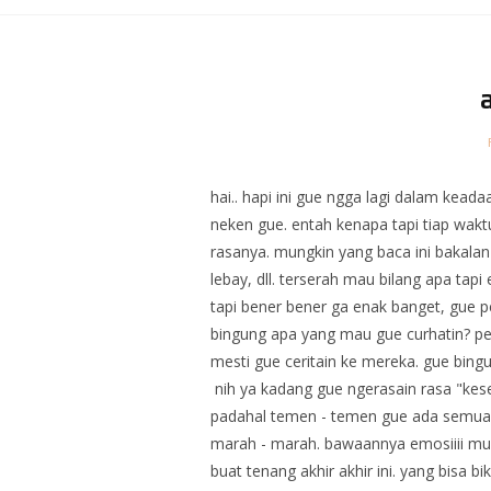
hai.. hapi ini gue ngga lagi dalam kead
neken gue. entah kenapa tapi tiap waktu
rasanya. mungkin yang baca ini bakalan b
lebay, dll. terserah mau bilang apa tap
tapi bener bener ga enak banget, gue p
bingung apa yang mau gue curhatin? per
mesti gue ceritain ke mereka. gue bingu
nih ya kadang gue ngerasain rasa "kes
padahal temen - temen gue ada semua (w
marah - marah. bawaannya emosiiii mulu
buat tenang akhir akhir ini. yang bisa 