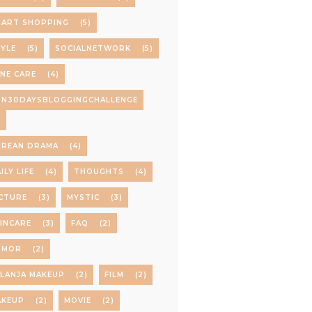
MART SHOPPING
(5)
YLE
(5)
SOCIALNETWORK
(5)
NE CARE
(4)
PN30DAYSBLOGGINGCHALLENGE
)
OREAN DRAMA
(4)
ILY LIFE
(4)
THOUGHTS
(4)
CTURE
(3)
MYSTIC
(3)
INCARE
(3)
FAQ
(2)
UMOR
(2)
LANJA MAKEUP
(2)
FILM
(2)
AKEUP
(2)
MOVIE
(2)