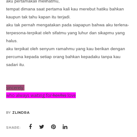
aku pertamakali melihatmu,
tempat dimana saat pertama kali kau merebut hatiku bahkan
kaupun tak tahu kapan itu terjadi.
aku tak pernah mengatakan pada siapapun bahwa aku terlena-
terpesona-terpikat oleh sifatmu yang luhur dan sikapmu yang
halus.
aku terpikat oleh senyum ramahmu yang kau berikan dengan
percuma kepada setiap orang bahkan kepadaku tanpa kau
sadari itu.
sincerely
who always waiting for
her/his
love
BY
ZLINDRA
SHARE: