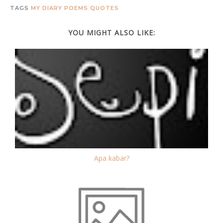
TAGS
MY DIARY
POEMS
QUOTES
YOU MIGHT ALSO LIKE:
Apa kabar?