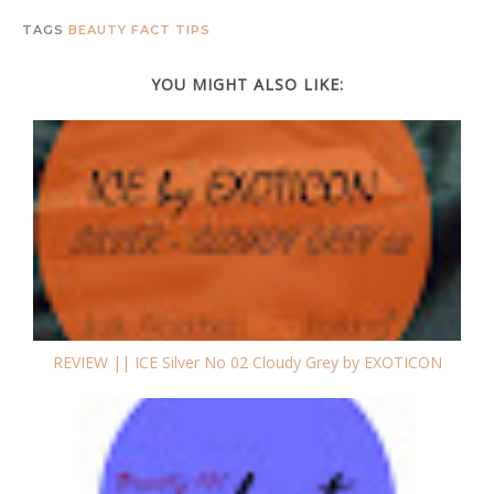
TAGS
BEAUTY
FACT
TIPS
YOU MIGHT ALSO LIKE:
REVIEW || ICE Silver No 02 Cloudy Grey by EXOTICON